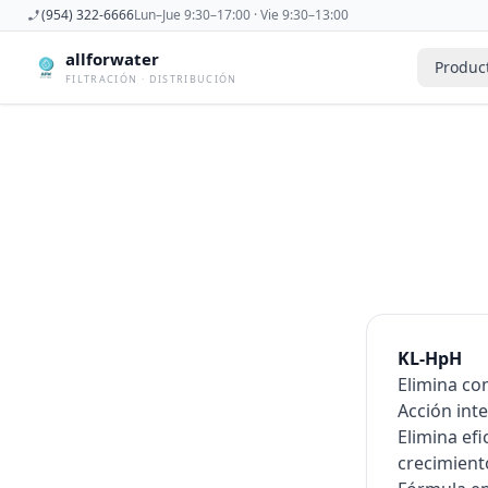
(954) 322-6666
Lun–Jue 9:30–17:00 · Vie 9:30–13:00
allforwater
Produc
FILTRACIÓN · DISTRIBUCIÓN
Accesorios
Derivadora
Accesorios De Osmosis Inversa
Dispensad
Antiincrustantes
Esterilizad
Bombas
Filtros De
Carcasas
Filtros Dom
Cartuchos
Filtros Y 
Caudalimetros
Grifos
Conectores
Manometr
KL-HpH
Elimina co
Acción int
Elimina ef
crecimient