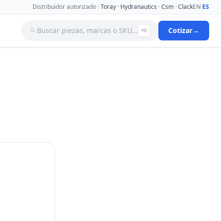
Distribuidor autorizado ·
Toray
·
Hydranautics
·
Csm
·
Clack
EN
·
ES
Buscar piezas, marcas o SKU…
Cotizar
→
⌘K
a
Tanques
Tuberia
Valvulas Aguja
Valvulas Filtro Y Ablandador
Valvulas Selenoides
nas De
Ver catálogo completo →