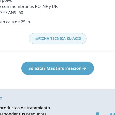
 polvo
Bombas Goulds
e con membranas RO, NF y UF.
SF / ANSI 60
Pulsafeeder
n caja de 25 lb.
Bombas Cat A Piston
Procon
FICHA TECNICA KL-ACID
Residential Ro Booster Pump
Matrikx
Purolite
Solicitar Más Información
Resintech
?
productos de tratamiento
responder tus preguntas.