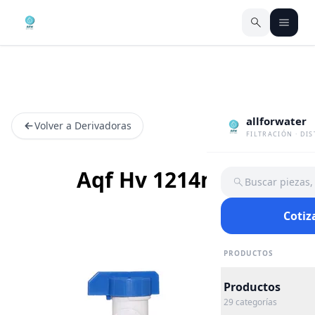
allforwater
Volver a Derivadoras
FILTRACIÓN · DI
Aqf Hv 1214mft
Buscar piezas
Cotiz
PRODUCTOS
Productos
29
categorías